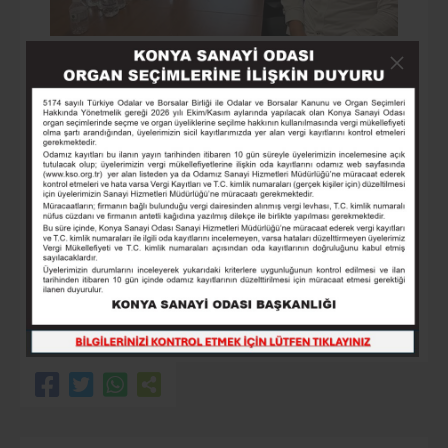
12.Haziran.2026
KSO’NUN 2. MESLEK KOMİTESİ ÜYELERİ
BİR ARAYA GELDİ
Devamını Oku
4
5
6
7
8