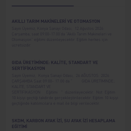
AKILLI TARIM MAKİNELERİ VE OTOMASYON
Sayın Üyemiz, Konya Sanayi Odası, 12 Ağustos 2026
Çarşamba, saat 09.00-17.00’da “Akıllı Tarım Makineleri ve
Otomasyon” eğitimi düzenleyecektir. Eğitim herkes için
ücretsizdir.
GIDA ÜRETİMİNDE: KALİTE, STANDART VE
SERTİFİKASYON
Sayın Üyemiz, Konya Sanayi Odası, 26 AĞUSTOS 2026
ÇARŞAMBA Saat 09:00- 17:00 da " GIDA ÜRETİMİNDE;
KALİTE, STANDART VE
SERTİFİKASYON Eğitimi " düzenleyecektir. Not: Eğitim
10 kişiyi geçtiği takdirde gerçekleştirilecektir. Eğitim 10 kişiyi
geçtiğinde katılımcılara e mail ile bilgi verilecektir.
SKDM, KARBON AYAK İZİ, SU AYAK İZİ HESAPLAMA
EĞİTİMİ