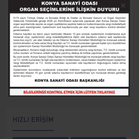
KOBİ’LER İÇİN DESTEK VE DÖNÜŞÜM
PROGRAMI
25 - 25 Mart
Etkinlik Ayrıntıları
2
3
4
5
6
HIZLI ERİŞİM