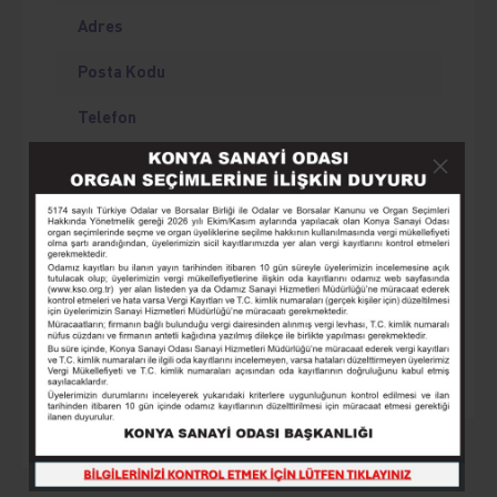
Adres
Posta Kodu
Telefon
Mobil Telefon
E-posta
muhasebe@saritas.com
Web Adresi
FİRMA GÖRSELLERİ