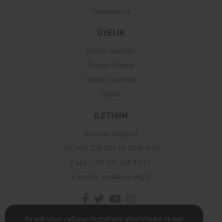
Yayınlarımız
ÜYELİK
Online İşlemler
Online Ödeme
Üyelik İşlemleri
Üyeler
İLETİŞİM
İletişim Bilgileri
Tel:
+90 332 251 06 70 (4 Hat)
Faks:
+90 332 248 93 51
E-posta:
kso@kso.org.tr
Bu web sitesi sağlanan hizmetlerin iyileştirilmesi ve web