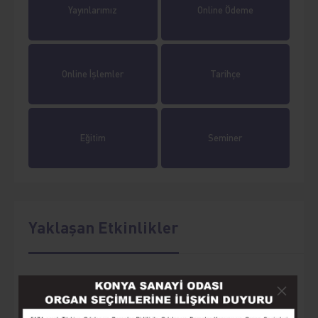
Yayınlarımız
Online Ödeme
Online İşlemler
Tarihçe
Eğitim
Seminer
Yaklaşan Etkinlikler
AKILLI TARIM MAKİNELERİ VE OTOMASYON
Sayın Üyemiz, Konya Sanayi Odası, 12 Ağustos 2026