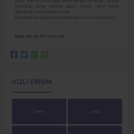
Genel sekreterlikçe, tayin edilen bilirkişi nezdinde , ürünün
bulunduğu yerde çalışma yapılır. Sonuç, rapor haline
getirilerek, talep sahibine verilir.
Bu hizmet karşılığında oda tarafından bir ücret tahsil edilir.
Bilgi:
251 06 70 / 164-165
HIZLI ERİŞİM
Üyeler
Lonca