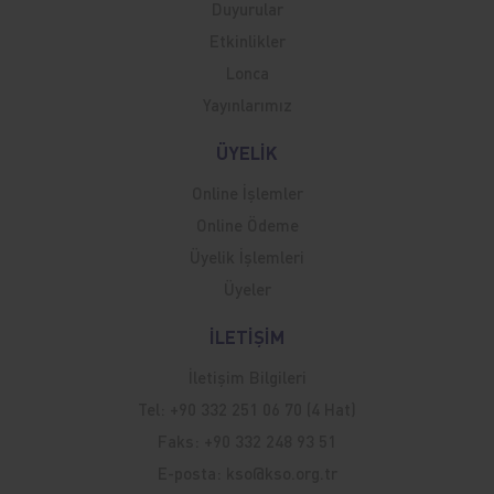
Duyurular
Etkinlikler
Lonca
Yayınlarımız
ÜYELİK
Online İşlemler
Online Ödeme
Üyelik İşlemleri
Üyeler
İLETİŞİM
İletişim Bilgileri
Tel:
+90 332 251 06 70 (4 Hat)
Faks:
+90 332 248 93 51
E-posta:
kso@kso.org.tr