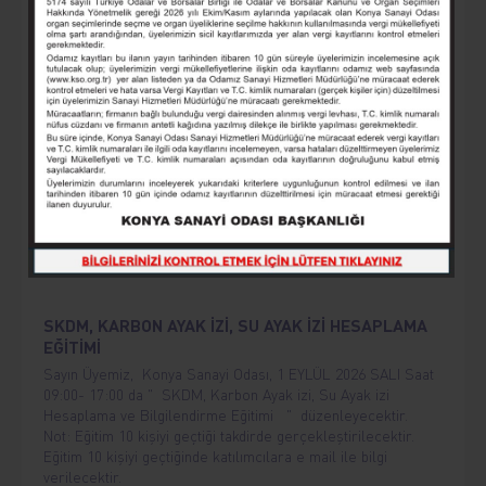
Çarşamba, saat 09.00-17.00’da “Akıllı Tarım Makineleri ve
Otomasyon” eğitimi düzenleyecektir. Eğitim herkes için
ücretsizdir.
GIDA ÜRETİMİNDE: KALİTE, STANDART VE
SERTİFİKASYON
Sayın Üyemiz, Konya Sanayi Odası, 26 AĞUSTOS 2026
ÇARŞAMBA Saat 09:00- 17:00 da " GIDA ÜRETİMİNDE;
KALİTE, STANDART VE
SERTİFİKASYON Eğitimi " düzenleyecektir. Not: Eğitim
10 kişiyi geçtiği takdirde gerçekleştirilecektir. Eğitim 10 kişiyi
geçtiğinde katılımcılara e mail ile bilgi verilecektir.
SKDM, KARBON AYAK İZİ, SU AYAK İZİ HESAPLAMA
EĞİTİMİ
Sayın Üyemiz, Konya Sanayi Odası, 1 EYLÜL 2026 SALI Saat
09:00- 17:00 da " SKDM, Karbon Ayak izi, Su Ayak izi
Hesaplama ve Bilgilendirme Eğitimi " düzenleyecektir.
Not: Eğitim 10 kişiyi geçtiği takdirde gerçekleştirilecektir.
Eğitim 10 kişiyi geçtiğinde katılımcılara e mail ile bilgi
verilecektir.