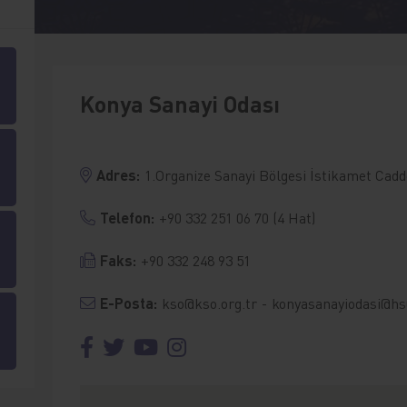
Konya Sanayi Odası
Adres:
1.Organize Sanayi Bölgesi İstikamet Cad
Telefon:
+90 332 251 06 70 (4 Hat)
Faks:
+90 332 248 93 51
E-Posta:
kso@kso.org.tr
-
konyasanayiodasi@hs