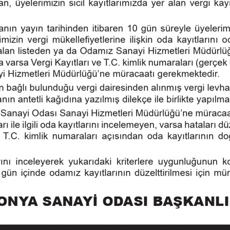
eyecektir.
Ad
i geçtiğinde
tir.
Mail Adres
1
Telefon
0
ak
Konu
i
gi
Mesaj