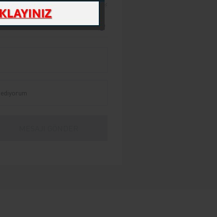
 ediyorum
ekli olması durumunda tarafınıza
tır.