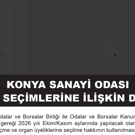
 12
0-
.
N
 26
:00- 17:00
E,
Mesaj Gönderin