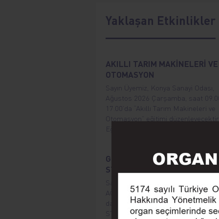
Yaklaşan Etkinlikler
AKILLI TARIM MAKİNELERİ VE
OTOMASYON
Sayın Üyemiz, Konya Sanayi Odası,
Ağustos 2026 Çarşamba, saat 09.0
17.00’da “Akıllı Tarım Makineleri ve
Otomasyon” eğitimi düzenleyecektir
Eğitim herkes için ücretsizdir.
GIDA ÜRETİMİNDE: KALİTE,
STANDART VE SERTİFİKASYO
Sayın Üyemiz, Konya Sanayi Odası,
AĞUSTOS 2026 ÇARŞAMBA Saat 09
da " GIDA ÜRETİMİNDE; KALİT
STANDART VE