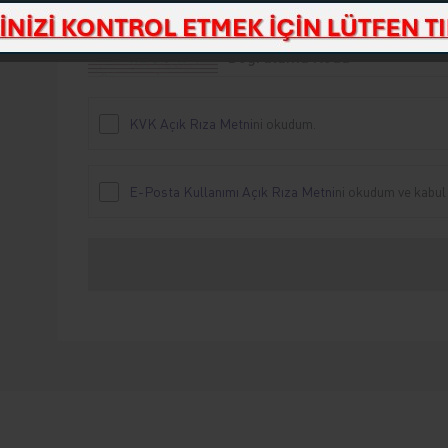
KVK Açık Rıza Metni
ni okudum.
E-Posta Kullanımı Açık Rıza Metni
ni okudum ve kabul
İletişim talebiniz başarıyla işleme alınmıştır. Ger
geri bildirim sağlanacak
Yeni Mesaj Gönder