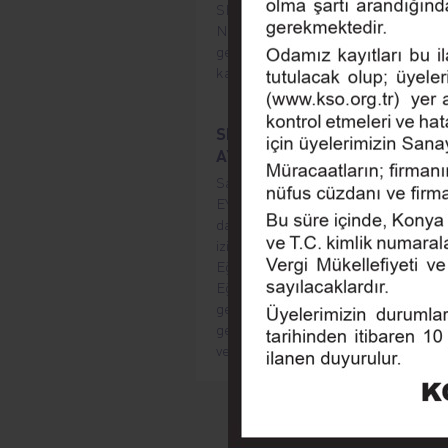
SERTİFİKASYON Eğitimi " düzenl
Not: Eğitim 10 kişiyi geçtiği takdirde
gerçekleştirilecektir. Eğitim 10 kişiy
katılımcılara e mail ile bilgi verilecek
SKDM, KARBON AYAK İZİ, SU
AYAK İZİ HESAPLAMA EĞİTİMİ
Sayın Üyemiz, Konya Sanayi Odası, 
EYLÜL 2026 SALI Saat 09:00- 17:0
da " SKDM, Karbon Ayak izi, Su Ay
izi Hesaplama ve Bilgilendirme
Eğitimi " düzenleyecektir. Not:
Eğitim 10 kişiyi geçtiği takdirde
gerçekleştirilecektir. Eğitim 10 kişiy
geçtiğinde katılımcılara e mail ile bil
verilecektir.