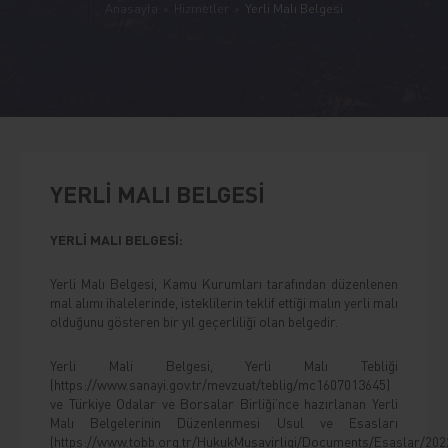
Anasayfa
Hizmetler
Yerli Malı Belgesi
YERLİ MALI BELGESİ
YERLİ MALI BELGESİ:
Yerli Malı Belgesi, Kamu Kurumları tarafından düzenlenen
mal alımı ihalelerinde, isteklilerin teklif ettiği malın yerli malı
olduğunu gösteren bir yıl geçerliliği olan belgedir.
Yerli Mali Belgesi, Yerli Malı Tebliği
(
https://www.sanayi.gov.tr/mevzuat/teblig/mc1607013645
)
ve Türkiye Odalar ve Borsalar Birliği’nce hazırlanan Yerli
Malı Belgelerinin Düzenlenmesi Usul ve Esasları
(
https://www.tobb.org.tr/HukukMusavirligi/Documents/Esaslar/20