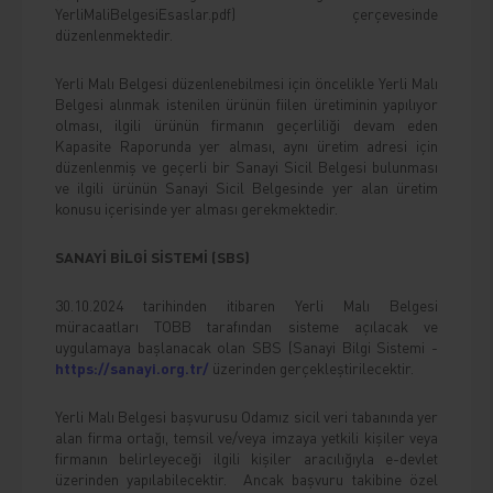
YerliMaliBelgesiEsaslar.pdf
) çerçevesinde
düzenlenmektedir.
Yerli Malı Belgesi düzenlenebilmesi için öncelikle Yerli Malı
Belgesi alınmak istenilen ürünün fiilen üretiminin yapılıyor
olması, ilgili ürünün firmanın geçerliliği devam eden
Kapasite Raporunda yer alması, aynı üretim adresi için
düzenlenmiş ve geçerli bir Sanayi Sicil Belgesi bulunması
ve ilgili ürünün Sanayi Sicil Belgesinde yer alan üretim
konusu içerisinde yer alması gerekmektedir.
SANAYİ BİLGİ SİSTEMİ (SBS)
30.10.2024 tarihinden itibaren Yerli Malı Belgesi
müracaatları TOBB tarafından sisteme açılacak ve
uygulamaya başlanacak olan SBS (Sanayi Bilgi Sistemi -
https://sanayi.org.tr/
üzerinden gerçekleştirilecektir.
Yerli Malı Belgesi başvurusu Odamız sicil veri tabanında yer
alan firma ortağı, temsil ve/veya imzaya yetkili kişiler veya
firmanın belirleyeceği ilgili kişiler aracılığıyla e-devlet
üzerinden yapılabilecektir. Ancak başvuru takibine özel