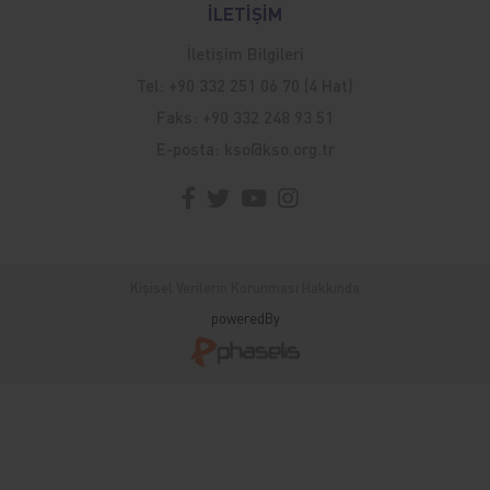
İLETİŞİM
İletişim Bilgileri
Tel:
+90 332 251 06 70 (4 Hat)
Faks:
+90 332 248 93 51
E-posta:
kso@kso.org.tr
Kişisel Verilerin Korunması Hakkında
poweredBy