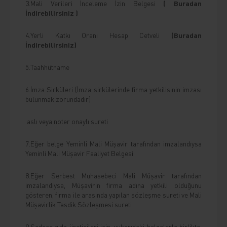
3.Mali Verileri İnceleme İzin Belgesi
( Buradan
İndirebilirsiniz )
4.Yerli Katkı Oranı Hesap Cetveli
(Buradan
İndirebilirsiniz)
5.Taahhütname
6.İmza Sirküleri (İmza sirkülerinde firma yetkilisinin imzası
bulunmak zorundadır)
aslı veya noter onaylı sureti
7.Eğer belge Yeminli Mali Müşavir tarafından imzalandıysa
Yeminli Mali Müşavir Faaliyet Belgesi
8.Eğer Serbest Muhasebeci Mali Müşavir tarafından
imzalandıysa, Müşavirin firma adına yetkili olduğunu
gösteren, firma ile arasında yapılan sözleşme sureti ve Mali
Müşavirlik Tasdik Sözleşmesi sureti
9.
Sadece gıda üreticileri için
, yukarıdaki belgelerle birlikte,