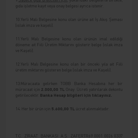
gıda işletme kayıt veya onay belgesi ayrıca istenir.
10.Yerli Malı Belgesine konu olan ürüne ait İş Akış Şeması
(ıslak imza ve kaşeli).
11.Yerli Malı Belgesine konu olan ürünün imal edildiği
döneme ait Fiili Üretim Miktarını gösterir belge (ıslak imza
ve Kaşeli).
12.Yerli Malı Belgesine konu olan bir önceki yıla ait Fiili
üretim miktarını gösteren belge (ıslak imza ve Kaşeli).
13.Müracaata gelirken TOBB Banka Hesabına her bir
müracaat için
2.000,00 TL
Onay Ücreti yatırılarak dekontu
getirilecektir.
Banka Hesap bilgileri için tıklayınız
.
14. Her bir ürün için
5.600,00 TL
ücret alınmaktadır.
T.C. ZİRAAT BANKASI A.Ş. ZAFER
TR69 0001 0026 0337