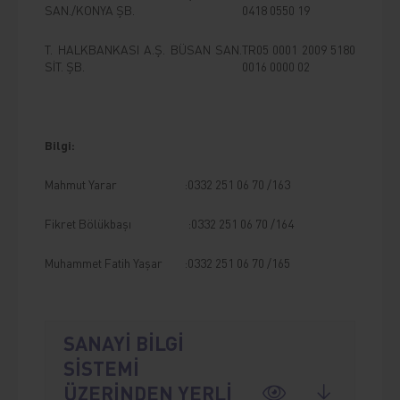
SAN./KONYA ŞB.
0418 0550 19
T. HALKBANKASI A.Ş. BÜSAN SAN.
TR05 0001 2009 5180
SİT. ŞB.
0016 0000 02
Bilgi:
Mahmut Yarar :0332 251 06 70 /163
Fikret Bölükbaşı :0332 251 06 70 /164
Muhammet Fatih Yaşar :0332 251 06 70 /165
SANAYİ BİLGİ
SİSTEMİ
ÜZERİNDEN YERLİ