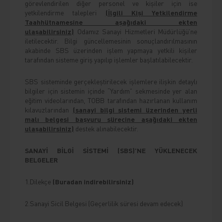
görevlendirilen diğer personel ve kişiler için ise
yetkilendirme talepleri
(İlgili Kişi Yetkilendirme
Taahhütnamesine aşağıdaki ekten
ulaşabilirsiniz)
Odamız Sanayi Hizmetleri Müdürlüğü’ne
iletilecektir. Bilgi güncellemesinin sonuçlandırılmasının
akabinde SBS üzerinden işlem yapmaya yetkili kişiler
tarafından sisteme giriş yapılıp işlemler başlatılabilecektir.
SBS sisteminde gerçekleştirilecek işlemlere ilişkin detaylı
bilgiler için sistemin içinde “Yardım” sekmesinde yer alan
eğitim videolarından, TOBB tarafından hazırlanan kullanım
kılavuzlarından
(sanayi bilgi sistemi üzerinden yerli
malı belgesi başvuru sürecine aşağıdaki ekten
ulaşabilirsiniz)
destek alınabilecektir.
SANAYİ BİLGİ SİSTEMİ (SBS)’NE YÜKLENECEK
BELGELER
1.Dilekçe
(Buradan indirebilirsiniz)
2.Sanayi Sicil Belgesi (Geçerlilik süresi devam edecek)