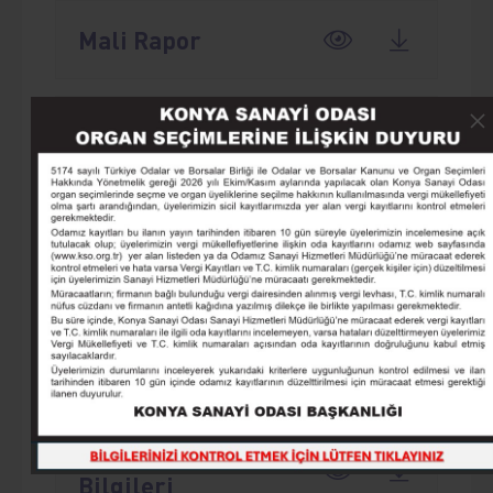
Mali Rapor
Teknik Rapor
Yerli Katkı Oranı
Hesap Cetveli
İlgili Kişi
Yetkilendirme
Taahhütnamesi
TOBB Banka Hesap
Bilgileri