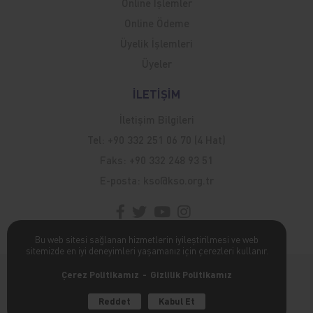
Online İşlemler
Online Ödeme
Üyelik İşlemleri
Üyeler
İLETİŞİM
İletişim Bilgileri
Tel:
+90 332 251 06 70 (4 Hat)
Faks:
+90 332 248 93 51
E-posta:
kso@kso.org.tr
Bu web sitesi sağlanan hizmetlerin iyileştirilmesi ve web
sitemizde en iyi deneyimleri yaşamanız için çerezleri kullanır.
Kişisel Verilerin Korunması Hakkında
Çerez Politikamız
Gizlilik Politikamız
poweredBy
Reddet
Kabul Et