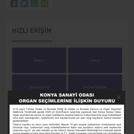
HIZLI ERİŞİM
Üyeler
Lonca
Yayınlarımız
Online Ödeme
Online İşlemler
Tarihçe