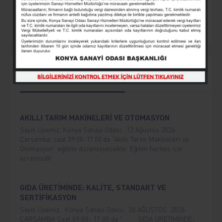
Eğitim
Seminer
Yaklaşan Etkinlikler
AKILLI TARIM MAKİNELERİ VE OTOMASYON
Sayın Üyemiz, Konya Sanayi Odası, 12 Ağustos 2026
Çarşamba, saat 09.00-17.00’da “Akıllı Tarım Makineleri ve
Otomasyon” eğitimi düzenleyecektir. Eğitim herkes için
ücretsizdir.
GIDA ÜRETİMİNDE: KALİTE, STANDART VE
SERTİFİKASYON
Sayın Üyemiz, Konya Sanayi Odası, 26 AĞUSTOS 2026
ÇARŞAMBA Saat 09:00- 17:00 da " GIDA ÜRETİMİNDE;