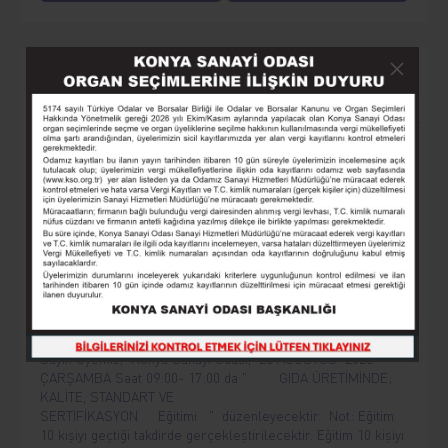
Yaklaşan Etkinlikler
AKILLI TARIM MAKİNELERİ VE OTOMASYON
Sayın Üyemiz, Konya Sanayi Odası, 12 Ağustos 2026
Çarşamba, saat 09.00-17.00’da “Akıllı Tarım Makineleri ve
Otomasyon” eğitimi düzenleyecektir. Eğitim herkes için
ücretsizdir.
GIDA ÜRETİMİNDE: KALİTE, STANDART VE
SERTİFİKASYON
Sayın Üyemiz, Konya Sanayi Odası, 26 AĞUSTOS 2026
ÇARŞAMBA Saat 09:00- 17:00 da " GIDA ÜRETİMİNDE;
KALİTE, STANDART VE
SERTİFİKASYON Eğitimi " düzenleyecektir. Not: Eğitim
10 kişiyi geçtiği takdirde gerçekleştirilecektir. Eğitim 10 kişiyi