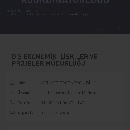
Anasayfa
Birimler
Dış Ekonomik İlişkiler Ve Projeler Koordinatörlüğü
DIŞ EKONOMİK İLİŞKİLER VE
PROJELER MÜDÜRLÜĞÜ
İsim
MEHMET ERGENEKON BİLİCİ
Ünvan
Dış Ekonomik İlişkiler Müdürü
Telefon
0 (332) 251 06 70 - 140
E-posta
mbilici@kso.org.tr