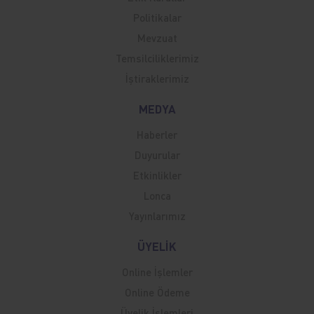
Politikalar
Mevzuat
Temsilciliklerimiz
İştiraklerimiz
MEDYA
Haberler
Duyurular
Etkinlikler
Lonca
Yayınlarımız
ÜYELİK
Online İşlemler
Online Ödeme
Üyelik İşlemleri