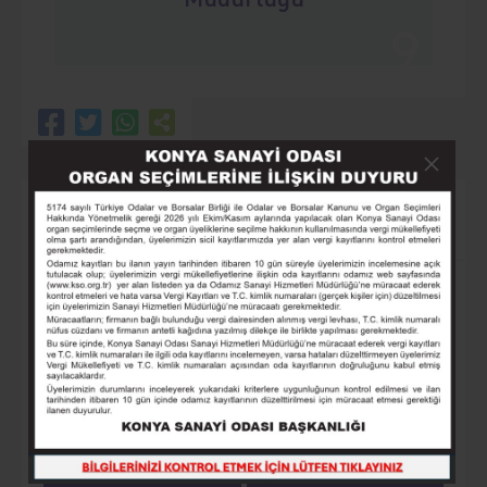
9
HIZLI ERİŞİM
Üyeler
Lonca
Yayınlarımız
Online Ödeme