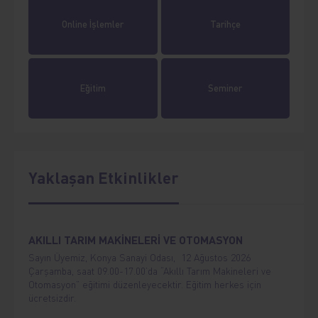
Online İşlemler
Tarihçe
Eğitim
Seminer
Yaklaşan Etkinlikler
AKILLI TARIM MAKİNELERİ VE OTOMASYON
Sayın Üyemiz, Konya Sanayi Odası, 12 Ağustos 2026
Çarşamba, saat 09.00-17.00’da “Akıllı Tarım Makineleri ve
Otomasyon” eğitimi düzenleyecektir. Eğitim herkes için
ücretsizdir.