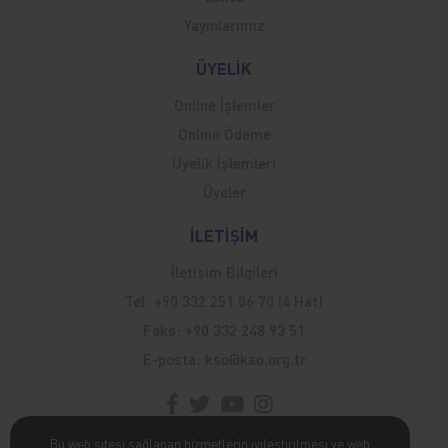
Yayınlarımız
ÜYELİK
Online İşlemler
Online Ödeme
Üyelik İşlemleri
Üyeler
İLETİŞİM
İletişim Bilgileri
Tel:
+90 332 251 06 70 (4 Hat)
Faks:
+90 332 248 93 51
E-posta:
kso@kso.org.tr
Bu web sitesi sağlanan hizmetlerin iyileştirilmesi ve web