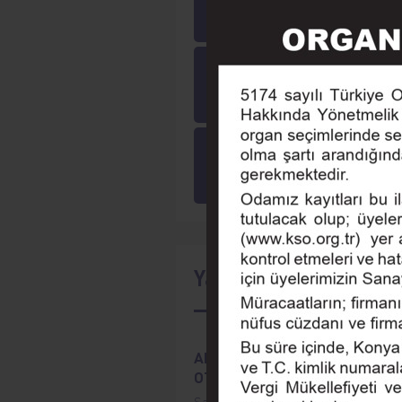
Yayınlarımız
Online Ödeme
Online İşlemler
Tarihçe
Eğitim
Seminer
Yaklaşan Etkinlikler
AKILLI TARIM MAKİNELERİ VE
OTOMASYON
Sayın Üyemiz, Konya Sanayi Odası,