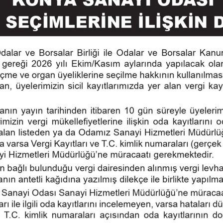
şehirlerden biri olacak” diye konuştu.
Konuşmaların ardından, COP31 hazırlık sürecin
bilgiler verildi.
 12