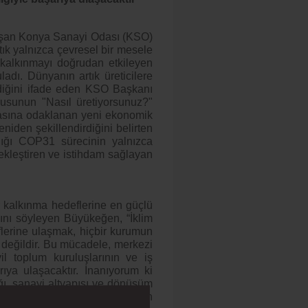
uşan Konya Sanayi Odası (KSO)
ık yalnızca çevresel bir mesele
ve kalkınmayı doğrudan etkileyen
dı. Dünyanın artık üreticilere
diğini ifade eden KSO Başkanı
usunun "Nasıl üretiyorsunuz?"
lmasına odaklanan yeni ekonomik
eniden şekillendirdiğini belirten
dığı COP31 sürecinin yalnızca
ekleştiren ve istihdam sağlayan
r kalkınma hedeflerine en güçlü
ğını söyleyen Büyükeğen, “İklim
flerine ulaşmak, hiçbir kurumun
 değildir. Bu mücadele, merkezi
vil toplum kuruluşlarının ve iş
rıya ulaşacaktır. İnanıyorum ki
ğı, sanayi altyapısı ve dönüşüm
edeflerine en güçlü katkıyı sunan