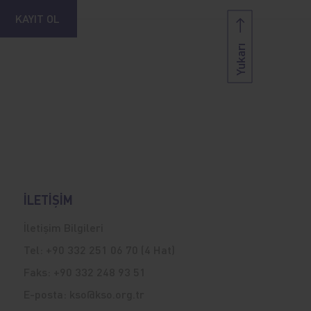
KAYIT OL
Yukarı
İLETİŞİM
İletişim Bilgileri
Tel:
+90 332 251 06 70 (4 Hat)
Faks:
+90 332 248 93 51
E-posta:
kso@kso.org.tr