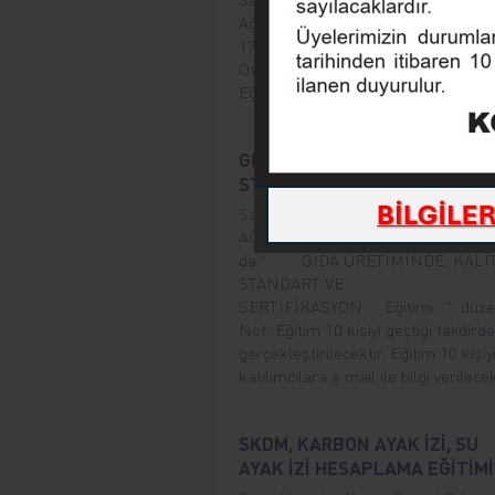
Ağustos 2026 Çarşamba, saat 09.0
17.00’da “Akıllı Tarım Makineleri ve
Otomasyon” eğitimi düzenleyecektir
Eğitim herkes için ücretsizdir.
GIDA ÜRETİMİNDE: KALİTE,
STANDART VE SERTİFİKASYO
Sayın Üyemiz, Konya Sanayi Odası,
AĞUSTOS 2026 ÇARŞAMBA Saat 09
da " GIDA ÜRETİMİNDE; KALİT
STANDART VE
SERTİFİKASYON Eğitimi " düzenl
Not: Eğitim 10 kişiyi geçtiği takdirde
gerçekleştirilecektir. Eğitim 10 kişiy
katılımcılara e mail ile bilgi verilecek
SKDM, KARBON AYAK İZİ, SU
AYAK İZİ HESAPLAMA EĞİTİMİ