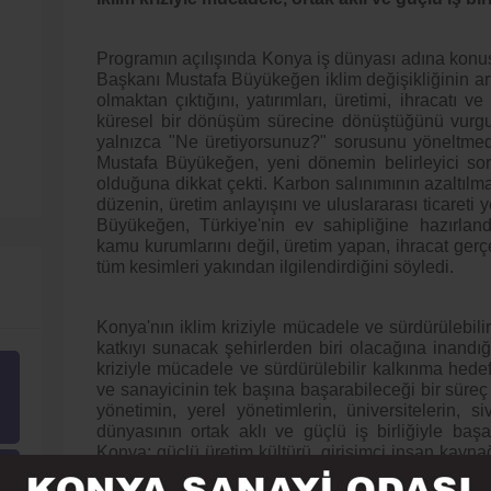
Programın açılışında Konya iş dünyası adına kon
Başkanı Mustafa Büyükeğen iklim değişikliğinin art
olmaktan çıktığını, yatırımları, üretimi, ihracatı 
küresel bir dönüşüm sürecine dönüştüğünü vurgula
yalnızca "Ne üretiyorsunuz?" sorusunu yöneltme
Mustafa Büyükeğen, yeni dönemin belirleyici sor
olduğuna dikkat çekti. Karbon salınımının azaltı
düzenin, üretim anlayışını ve uluslararası ticareti y
Büyükeğen, Türkiye'nin ev sahipliğine hazırlan
kamu kurumlarını değil, üretim yapan, ihracat gerç
tüm kesimleri yakından ilgilendirdiğini söyledi.
Konya'nın iklim kriziyle mücadele ve sürdürülebili
katkıyı sunacak şehirlerden biri olacağına inandı
kriziyle mücadele ve sürdürülebilir kalkınma hede
ve sanayicinin tek başına başarabileceği bir süreç
yönetimin, yerel yönetimlerin, üniversitelerin, si
dünyasının ortak aklı ve güçlü iş birliğiyle başa
Konya; güçlü üretim kültürü, girişimci insan kayna
kabiliyetiyle Türkiye'nin sürdürülebilir kalkınma h