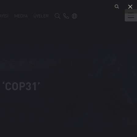
Türkçe
YİSİ
MEDYA
ÜYELER
Google Translate
‘COP31’