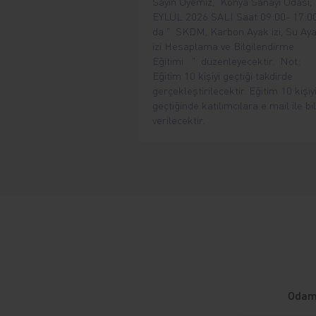
Sayın Üyemiz, Konya Sanayi Odası, 
EYLÜL 2026 SALI Saat 09:00- 17:0
da " SKDM, Karbon Ayak izi, Su Ay
izi Hesaplama ve Bilgilendirme
Eğitimi " düzenleyecektir. Not:
Eğitim 10 kişiyi geçtiği takdirde
gerçekleştirilecektir. Eğitim 10 kişiy
geçtiğinde katılımcılara e mail ile bil
verilecektir.
Odamı