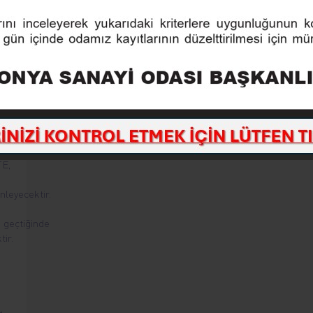
0-
.
N
 26
:00- 17:00
E,
eyecektir.
i geçtiğinde
tir.