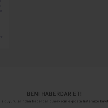
1
0
ak
i
gi
BENİ HABERDAR ET!
z duyurularından haberdar olmak için e-posta listemize kayıt