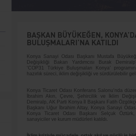
BAŞKAN BÜYÜKEĞEN, KONYA’DA
BULUŞMALARI’NA KATILDI
Konya Sanayi Odası Başkanı Mustafa Büyükeğen
Değişikliği Bakan Yardımcısı Burak Demiralp’in
‘COP31 Türkiye Buluşmaları Konya’ programın
hazırlık süreci, iklim değişikliği ve sürdürülebilir ge
Konya Ticaret Odası Konferans Salonu’nda düze
İbrahim Akın, Çevre, Şehircilik ve İklim Değiş
Demiralp, AK Parti Konya İl Başkanı Fatih Özgök
Başkanı Uğur İbrahim Altay, Konya Sanayi Odas
Konya Ticaret Odası Başkanı Selçuk Öztürk, 
sanayiciler ve kurum müdürleri katıldı.
İklim kriziyle mücadele, ortak akıl ve güçlü iş bir