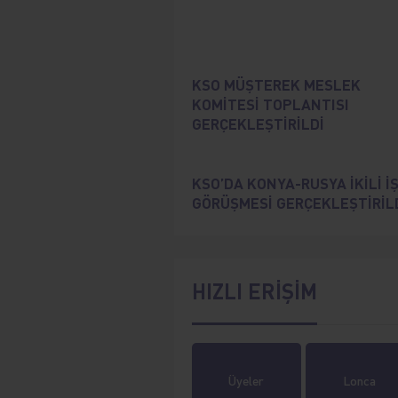
KSO MÜŞTEREK MESLEK
KOMİTESİ TOPLANTISI
GERÇEKLEŞTİRİLDİ
KSO’DA KONYA-RUSYA İKİLİ İ
GÖRÜŞMESİ GERÇEKLEŞTİRİL
HIZLI ERİŞİM
Üyeler
Lonca