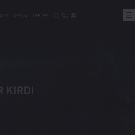
Türkçe
YİSİ
MEDYA
ÜYELER
Google Translate
R KIRDI