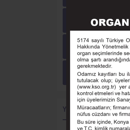
Yayınlarımız
Online Ödeme
Online İşlemler
Tarihçe
Eğitim
Seminer
Yaklaşan Etkinlikler