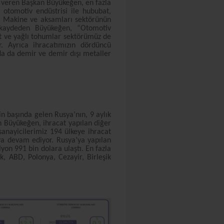
r veren Başkan Büyükeğen, en fazla
 otomotiv endüstrisi ile hububat,
i. Makine ve aksamları sektörünün
kaydeden Büyükeğen, “Otomotiv
at ve yağlı tohumlar sektörümüz de
r. Ayrıca ihracatımızın dördüncü
ada da demir ve demir dışı metaller
n başında gelen Rusya’nın, 9 aylık
 Büyükeğen, ihracat yapılan diğer
 sanayicilerimiz 194 ülkeye ihracat
aya devam ediyor. Rusya’ya yapılan
yon 991 bin dolara ulaştı. En fazla
ak, ABD, Polonya, Cezayir, Birleşik