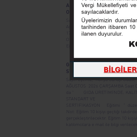
AKILLI TARIM MAKİNELERİ VE
OTOMASYON
Sayın Üyemiz, Konya Sanayi Odası,
Ağustos 2026 Çarşamba, saat 09.0
17.00’da “Akıllı Tarım Makineleri ve
Otomasyon” eğitimi düzenleyecektir
Eğitim herkes için ücretsizdir.
GIDA ÜRETİMİNDE: KALİTE,
STANDART VE SERTİFİKASYO
Sayın Üyemiz, Konya Sanayi Odası,
AĞUSTOS 2026 ÇARŞAMBA Saat 09
da " GIDA ÜRETİMİNDE; KALİT
STANDART VE
SERTİFİKASYON Eğitimi " düzenl
Not: Eğitim 10 kişiyi geçtiği takdirde
gerçekleştirilecektir. Eğitim 10 kişiy
katılımcılara e mail ile bilgi verilecek