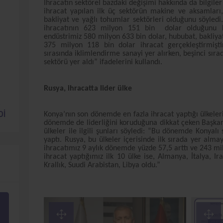
İhracatın sektörel bazdaki değişimi hakkında da bilgile
ihracat yapılan ilk üç sektörün makine ve aksamları,
bakliyat ve yağlı tohumlar sektörleri olduğunu söyled
ihracatının 623 milyon 151 bin dolar olduğunu 
endüstrimiz 580 milyon 633 bin dolar, hububat, bakliy
375 milyon 118 bin dolar ihracat gerçekleştirmişti
sırasında iklimlendirme sanayi yer alırken, beşinci sır
sektörü yer aldı” ifadelerini kullandı.
Rusya, ihracatta lider ülke
Ş
Dİ
Konya’nın son dönemde en fazla ihracat yaptığı ülkeleri
dönemde de liderliğini koruduğuna dikkat çeken Başkan
ülkeler ile ilgili şunları söyledi: “Bu dönemde Konyalı
yaptı. Rusya, bu ülkeler içerisinde ilk sırada yer alm
ihracatımız 9 aylık dönemde yüzde 57,5 arttı ve 243 mil
ihracat yaptığımız ilk 10 ülke ise, Almanya, İtalya, Ir
Krallık, Suudi Arabistan, Libya oldu.”