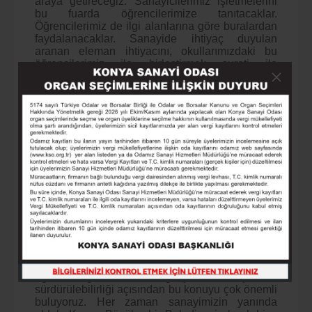
araya getireceğiz. Sanayicilerimiz işletmelerini
bu fuarda öğrencilerimize tanıtacaklar.
Öğrencilerimiz de ilgi alanlarına göre buralardan
faydalanacaklar. Sanayide ihtiyaç duyulan
aranan eleman ihtiyacını, okullarımızdaki bu
öğrencilerimiz ile birleştirmek sureti ile
karşılamayı amaçlıyoruz” ifadelerini kullandı.
Sanayinin sürdürülebilirliği için mesleki eğitim
çok önemli
Konya Büyükşehir Belediye Başkan Vekili
Mustafa Uzbaş da, belediye olarak her zaman
öğrencilerin yanında olduklarını söyleyerek,
şöyle konuştu: “Daha önce Mesleki Eğitim
Tanıtma ve Yönlendirme Protokolünü
imzalamıştık. Bugün de Mesleki Eğitim İstihdam
Fuarı için bir araya geldik. Konya Büyükşehir
Belediyesi olarak her daim öğrencilerimizin
yanında olduk, bunların da en başında mesleki
eğitim öğrencilerimiz geliyor. Sanayimizin
sürdürülebilirliği açısından bu konuyu çok önemli
buluyoruz. Her zaman sanayimizin yanında