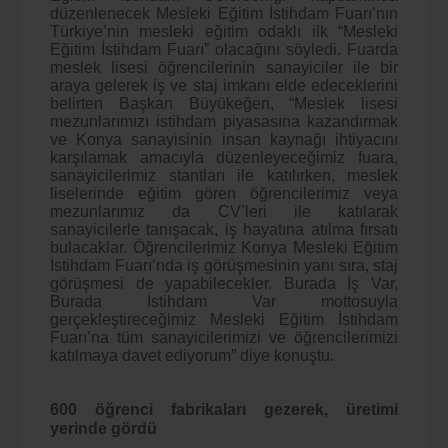
düzenlenecek Mesleki Eğitim İstihdam Fuarı’nın
Türkiye’nin mesleki eğitim odaklı ilk “Mesleki
Eğitim İstihdam Fuarı” olacağını söyledi. Fuarda
meslek lisesi öğrencilerinin sanayiciler ile bir
araya gelerek iş ve staj imkanı elde edeceklerini
belirten Başkan Büyükeğen, “Meslek lisesi
mezunlarımızı istihdam piyasasına kazandırmak
ve Konya sanayisinin insan kaynağı ihtiyacını
karşılamak amacıyla düzenleyeceğimiz fuara,
sanayicilerimiz stantları ile katılırken, meslek
liselerinde eğitim gören öğrencilerimiz veya
mezunlarımız da CV’leri ile katılarak
sanayicilerle tanışacak, iş hayatına atılma fırsatı
bulacaklar.
Öğrencilerimiz Konya Mesleki Eğitim
İstihdam Fuarı’nda iş görüşmesinin yanı sıra, staj
görüşmesi de yapabilecekler. Burada İş Var,
Burada İstihdam Var mottosuyla
gerçekleştireceğimiz Mesleki Eğitim İstihdam
Fuarı’na tüm sanayicilerimizi ve öğrencilerimizi
katılmaya davet ediyorum” diye konuştu.
600 öğrenci fabrikaları gezerek, üretimi
yerinde gördü