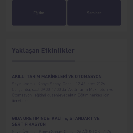
Eğitim
Seminer
Yaklaşan Etkinlikler
AKILLI TARIM MAKİNELERİ VE OTOMASYON
Sayın Üyemiz, Konya Sanayi Odası, 12 Ağustos 2026
Çarşamba, saat 09.00-17.00’da “Akıllı Tarım Makineleri ve
Otomasyon” eğitimi düzenleyecektir. Eğitim herkes için
ücretsizdir.
GIDA ÜRETİMİNDE: KALİTE, STANDART VE
SERTİFİKASYON
Sayın Üyemiz, Konya Sanayi Odası, 26 AĞUSTOS 2026