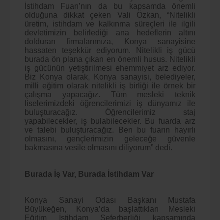
İstihdam Fuarı’nın da bu kapsamda önemli
olduğuna dikkat çeken Vali Özkan, “Nitelikli
üretim, istihdam ve kalkınma süreçleri ile ilgili
devletimizin belirlediği ana hedeflerin altını
dolduran firmalarımıza, Konya sanayisine
hassaten teşekkür ediyorum. Nitelikli iş gücü
burada ön plana çıkan en önemli husus. Nitelikli
iş gücünün yetiştirilmesi ehemmiyet arz ediyor.
Biz Konya olarak, Konya sanayisi, belediyeler,
milli eğitim olarak nitelikli iş birliği ile örnek bir
çalışma yapacağız. Tüm mesleki teknik
liselerimizdeki öğrencilerimizi iş dünyamız ile
buluşturacağız. Öğrencilerimiz staj
yapabilecekler, iş bulabilecekler. Bu fuarda arz
ve talebi buluşturacağız. Ben bu fuarın hayırlı
olmasını, gençlerimizin geleceğe güvenle
bakmasına vesile olmasını diliyorum” dedi.
Burada İş Var, Burada İstihdam Var
Konya Sanayi Odası Başkanı Mustafa
Büyükeğen, Konya’da başlattıkları Mesleki
Eğitim İstihdam Seferberliği kapsamında