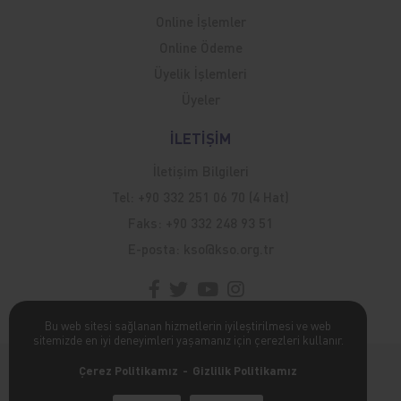
Online İşlemler
Online Ödeme
Üyelik İşlemleri
Üyeler
İLETİŞİM
İletişim Bilgileri
Tel:
+90 332 251 06 70 (4 Hat)
Faks:
+90 332 248 93 51
E-posta:
kso@kso.org.tr
Bu web sitesi sağlanan hizmetlerin iyileştirilmesi ve web
sitemizde en iyi deneyimleri yaşamanız için çerezleri kullanır.
Kişisel Verilerin Korunması Hakkında
Çerez Politikamız
Gizlilik Politikamız
poweredBy