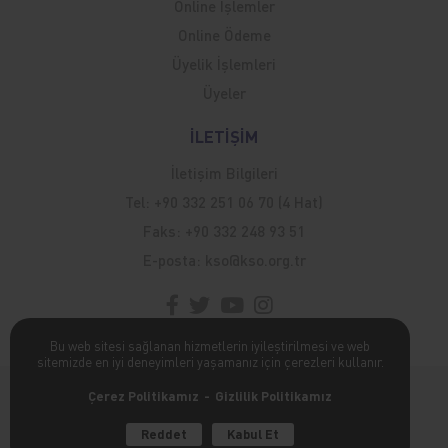
Online İşlemler
Online Ödeme
Üyelik İşlemleri
Üyeler
İLETİŞİM
İletişim Bilgileri
Tel:
+90 332 251 06 70 (4 Hat)
Faks:
+90 332 248 93 51
E-posta:
kso@kso.org.tr
Bu web sitesi sağlanan hizmetlerin iyileştirilmesi ve web
sitemizde en iyi deneyimleri yaşamanız için çerezleri kullanır.
Kişisel Verilerin Korunması Hakkında
Çerez Politikamız
Gizlilik Politikamız
poweredBy
Reddet
Kabul Et