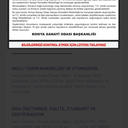
Eğitim
Seminer
Yaklaşan Etkinlikler
AKILLI TARIM MAKİNELERİ VE OTOMASYON
Sayın Üyemiz, Konya Sanayi Odası, 12 Ağustos 2026
Çarşamba, saat 09.00-17.00’da “Akıllı Tarım Makineleri ve
Otomasyon” eğitimi düzenleyecektir. Eğitim herkes için
ücretsizdir.
GIDA ÜRETİMİNDE: KALİTE, STANDART VE
SERTİFİKASYON
Sayın Üyemiz, Konya Sanayi Odası, 26 AĞUSTOS 2026
ÇARŞAMBA Saat 09:00- 17:00 da " GIDA ÜRETİMİNDE;