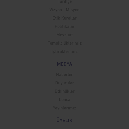
Tarihçe
Vizyon - Misyon
Etik Kurallar
Politikalar
Mevzuat
Temsilciliklerimiz
İştiraklerimiz
MEDYA
Haberler
Duyurular
Etkinlikler
Lonca
Yayınlarımız
ÜYELİK