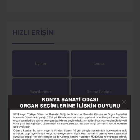
HIZLI ERİŞİM
Üyeler
Lonca
Yayınlarımız
Online Ödeme
Online İşlemler
Tarihçe