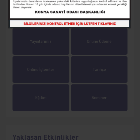
Üyeler
Lonca
Yayınlarımız
Online Ödeme
Online İşlemler
Tarihçe
Eğitim
Seminer
Yaklaşan Etkinlikler