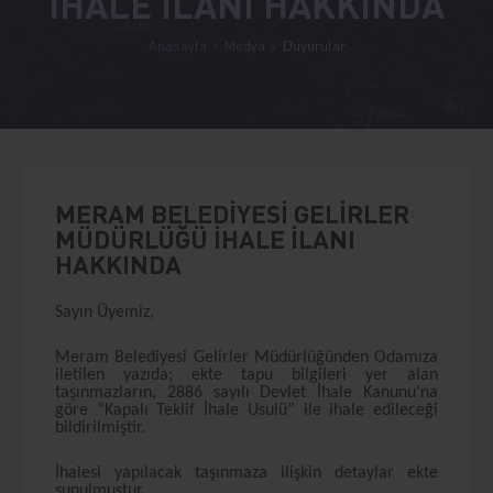
İHALE İLANI HAKKINDA
Anasayfa
Medya
Duyurular
MERAM BELEDİYESİ GELİRLER
MÜDÜRLÜĞÜ İHALE İLANI
HAKKINDA
Sayın Üyemiz,
Meram Belediyesi Gelirler Müdürlüğünden Odamıza
iletilen yazıda; ekte tapu bilgileri yer alan
taşınmazların, 2886 sayılı Devlet İhale Kanunu’na
göre “Kapalı Teklif İhale Usulü” ile ihale edileceği
bildirilmiştir.
İhalesi yapılacak taşınmaza ilişkin detaylar ekte
sunulmuştur.