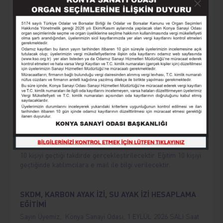
AKILLI TARIM MAKİNELERİ VE OTOMASYON
Sayın Üyemiz, Konya Sanayi Odası, 12 Ağustos 2026
Çarşamba, saat 09.00-17.00’da “Akıllı Tarım Makineleri ve
Otomasyon” eğitimi düzenleyecektir. Eğitim herkes için
ücretsizdir.
GIDA ÜRETİMİNDE: KALİTE, STANDART VE
SERTİFİKASYON
Sayın Üyemiz, Konya Sanayi Odası, 26 AĞUSTOS 2026
ÇARŞAMBA Saat 09:00- 17:00 da " GIDA ÜRETİMİNDE;
KALİTE, STANDART VE
SERTİFİKASYON Eğitimi " düzenleyecektir. Not: Eğitim
10 kişiyi geçtiği takdirde gerçekleştirilecektir. Eğitim 10 kişiyi
geçtiğinde katılımcılara e mail ile bilgi verilecektir.
SKDM, KARBON AYAK İZİ, SU AYAK İZİ HESAPLAMA
EĞİTİMİ
Sayın Üyemiz, Konya Sanayi Odası, 1 EYLÜL 2026 SALI Saat