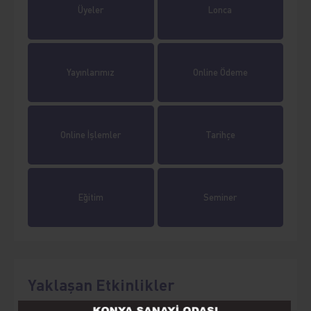
Üyeler
Lonca
Yayınlarımız
Online Ödeme
Online İşlemler
Tarihçe
Eğitim
Seminer
Yaklaşan Etkinlikler