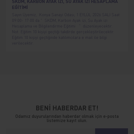
SKDM, KARBON AYAK İZİ, SU AYAK İZİ HESAPLAMA
EĞİTİMİ
Sayın Üyemiz, Konya Sanayi Odası, 1 EYLÜL 2026 SALI Saat
09:00- 17:00 da " SKDM, Karbon Ayak izi, Su Ayak izi
Hesaplama ve Bilgilendirme Eğitimi " düzenleyecektir.
Not: Eğitim 10 kişiyi geçtiği takdirde gerçekleştirilecektir.
Eğitim 10 kişiyi geçtiğinde katılımcılara e mail ile bilgi
verilecektir.
BENİ HABERDAR ET!
Odamız duyurularından haberdar olmak için e-posta
listemize kayıt olun.