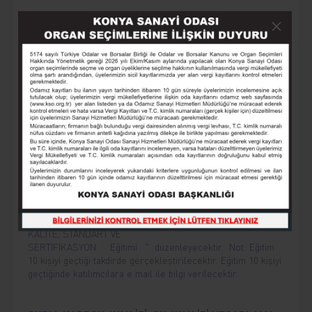
Yaklaşan Etkinlikler
AKILLI TARIM MAKİNELERİ VE OTOMASYON
Sayın Üyemiz, Konya Sanayi Odası, 12 Ağustos 2026
Çarşamba, saat 09.00-17.00’da “Akıllı Tarım Makineleri ve
Otomasyon” eğitimi düzenleyecektir. Eğitim herkes için
ücretsizdir.
GIDA ÜRETİMİNDE: KALİTE, STANDART VE
SERTİFİKASYON
Sayın Üyemiz, Konya Sanayi Odası, 26 AĞUSTOS 2026
ÇARŞAMBA Saat 09:00- 17:00 da " GIDA ÜRETİMİNDE;
KALİTE, STANDART VE
SERTİFİKASYON Eğitimi " düzenleyecektir. Not: Eğitim
10 kişiyi geçtiği takdirde gerçekleştirilecektir. Eğitim 10 kişiyi
geçtiğinde katılımcılara e mail ile bilgi verilecektir.