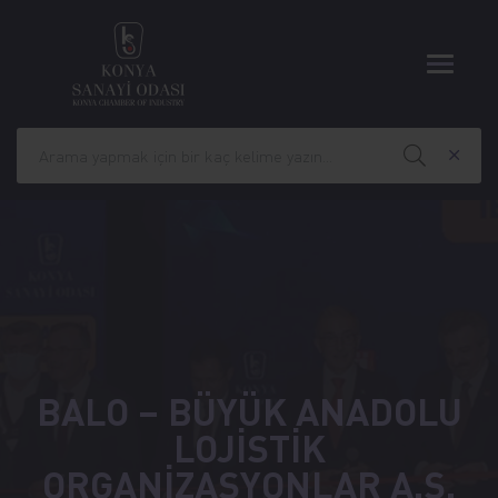
BALO – BÜYÜK ANADOLU
LOJİSTİK
ORGANİZASYONLAR A.Ş.