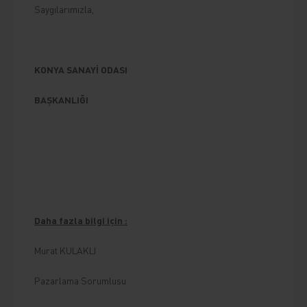
Saygılarımızla,
KONYA SANAYİ ODASI
BAŞKANLIĞI
Daha fazla bilgi için :
Murat KULAKLI
Pazarlama Sorumlusu