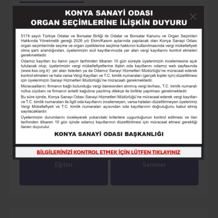
Üyeler
Lonca
Yayınlarımız
Online Ödeme
Online İşlemler
Tarihçe
Eğitim
Seminer