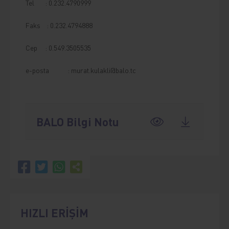
Tel : 0.232.4790999
Faks : 0.232.4794888
Cep : 0.549.3505535
e-posta :
murat.kulakli@balo.tc
BALO Bilgi Notu
HIZLI ERİŞİM