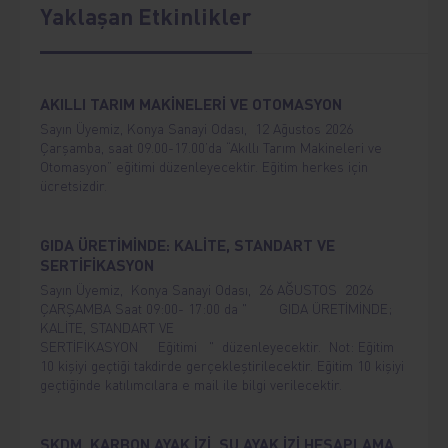
Yaklaşan Etkinlikler
AKILLI TARIM MAKİNELERİ VE OTOMASYON
Sayın Üyemiz, Konya Sanayi Odası, 12 Ağustos 2026
Çarşamba, saat 09.00-17.00’da “Akıllı Tarım Makineleri ve
Otomasyon” eğitimi düzenleyecektir. Eğitim herkes için
ücretsizdir.
GIDA ÜRETİMİNDE: KALİTE, STANDART VE
SERTİFİKASYON
Sayın Üyemiz, Konya Sanayi Odası, 26 AĞUSTOS 2026
ÇARŞAMBA Saat 09:00- 17:00 da " GIDA ÜRETİMİNDE;
KALİTE, STANDART VE
SERTİFİKASYON Eğitimi " düzenleyecektir. Not: Eğitim
10 kişiyi geçtiği takdirde gerçekleştirilecektir. Eğitim 10 kişiyi
geçtiğinde katılımcılara e mail ile bilgi verilecektir.
SKDM, KARBON AYAK İZİ, SU AYAK İZİ HESAPLAMA