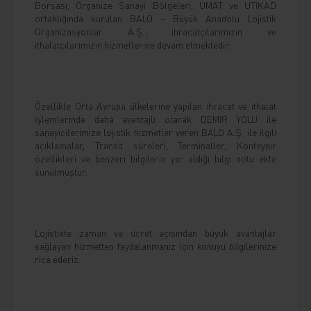
Borsası, Organize Sanayi Bölgeleri, UMAT ve UTIKAD
ortaklığında kurulan BALO – Büyük Anadolu Lojistik
Organizasyonlar A.Ş.; ihracatçılarımızın ve
ithalatçılarımızın hizmetlerine devam etmektedir.
Özellikle Orta Avrupa ülkelerine yapılan ihracat ve ithalat
işlemlerinde daha avantajlı olarak DEMİR YOLU ile
sanayicilerimize lojistik hizmetler veren BALO A.Ş. ile ilgili
açıklamalar, Transit süreleri, Terminaller, Konteynır
özellikleri ve benzeri bilgilerin yer aldığı bilgi notu ekte
sunulmuştur.
Lojistikte zaman ve ücret açısından büyük avantajlar
sağlayan hizmetten faydalanmanız için konuyu bilgilerinize
rica ederiz.