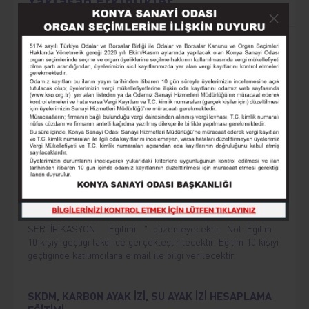
Yaklaşan Etkinlikler
AKILLI TARIM MAKİNELERİ VE OTOMASYON
Sayın Üyemiz, Konya Sanayi Odası, 12 Ağustos 2026
Çarşamba, saat 09.00-17.00’da “Akıllı Tarım Makineleri ve
Otomasyon” eğitimi düzenleyecektir. Eğitim herkes için
ücretsizdir.
GIDA ÜRETİMİNDE: KALİTE, STANDART VE
SERTİFİKASYON
Sayın Üyemiz, Konya Sanayi Odası, 26 AĞUSTOS 2026
ÇARŞAMBA Saat 09:00- 17:00 da " GIDA ÜRETİMİNDE;
KALİTE, STANDART VE
SERTİFİKASYON Eğitimi " düzenleyecektir. Not: Eğitim
10 kişiyi geçtiği takdirde gerçekleştirilecektir. Eğitim 10 kişiyi
geçtiğinde katılımcılara e mail ile bilgi verilecektir.
SKDM, KARBON AYAK İZİ, SU AYAK İZİ HESAPLAMA