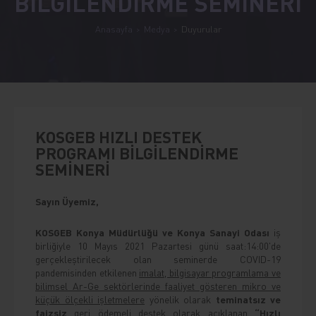
BİLGİLENDİRME SEMİNERİ
Anasayfa
Medya
Duyurular
KOSGEB HIZLI DESTEK
PROGRAMI BİLGİLENDİRME
SEMİNERİ
Sayın Üyemiz,
KOSGEB Konya Müdürlüğü ve Konya Sanayi Odası
iş
birliğiyle 10 Mayıs 2021 Pazartesi günü saat:14:00'de
gerçekleştirilecek olan seminerde COVID-19
pandemisinden etkilenen
imalat, bilgisayar programlama ve
bilimsel Ar-Ge sektörlerinde faaliyet gösteren mikro ve
küçük ölçekli işletmelere
yönelik olarak
teminatsız ve
faizsiz
geri ödemeli destek olarak açıklanan
“Hızlı