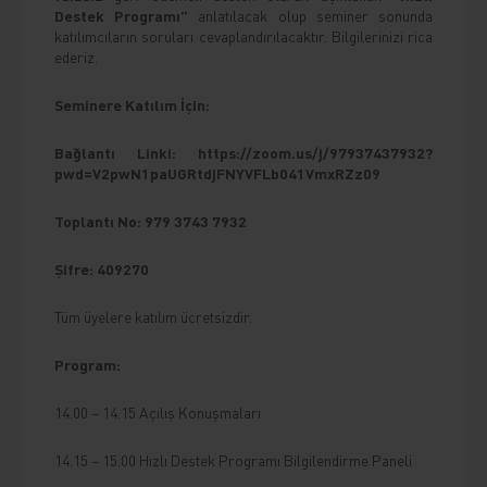
Destek Programı”
anlatılacak olup seminer sonunda
katılımcıların soruları cevaplandırılacaktır. Bilgilerinizi rica
ederiz.
Seminere Katılım İçin:
Bağlantı
Linki:
https://zoom.us/j/97937437932?
pwd=V2pwN1paUGRtdjFNYVFLb041VmxRZz09
Toplantı No:
979 3743 7932
Şifre:
409270
Tüm üyelere katılım ücretsizdir.
Program:
14.00 – 14.15 Açılış Konuşmaları
14.15 – 15.00 Hızlı Destek Programı Bilgilendirme Paneli