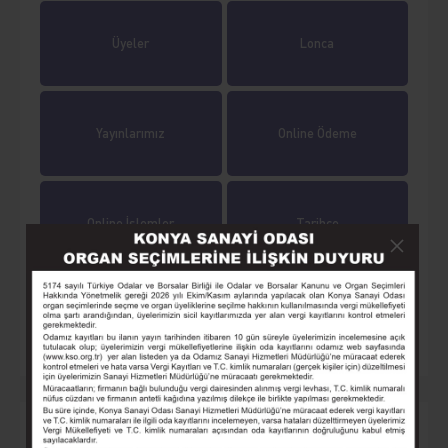
Üyeler
Lonca
Yayınlarımız
Online Ödeme
Online İşlemler
Tarihçe
Eğitim
Seminer
Yaklaşan Etkinlikler