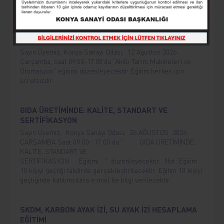
AKILLI TARIM MAKİNELERİ VE OTOMASYON
Sayın Üyemiz, Konya Sanayi Odası, 12 Ağustos 2026
Çarşamba, saat 09.00-17.00’da “Akıllı Tarım Makineleri ve
Otomasyon” eğitimi düzenleyecektir. Eğitim herkes için
ücretsizdir.
GIDA ÜRETİMİNDE: KALİTE, STANDART VE
SERTİFİKASYON
Sayın Üyemiz, Konya Sanayi Odası, 26 AĞUSTOS 2026
ÇARŞAMBA Saat 09:00- 17:00 da " GIDA ÜRETİMİNDE;
KALİTE, STANDART VE
SERTİFİKASYON Eğitimi " düzenleyecektir. Not: Eğitim
10 kişiyi geçtiği takdirde gerçekleştirilecektir. Eğitim 10 kişiyi
geçtiğinde katılımcılara e mail ile bilgi verilecektir.
SKDM, KARBON AYAK İZİ, SU AYAK İZİ HESAPLAMA
EĞİTİMİ