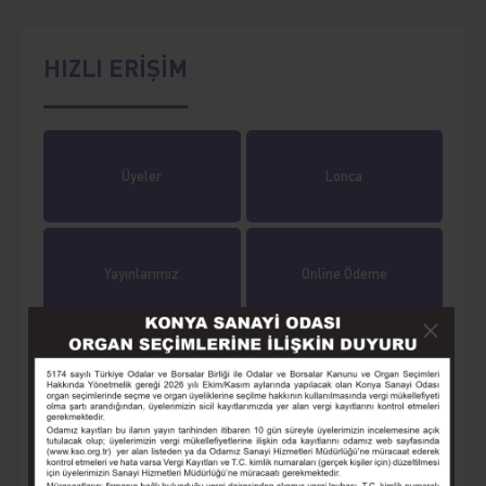
HIZLI ERİŞİM
Üyeler
Lonca
Yayınlarımız
Online Ödeme
Online İşlemler
Tarihçe
Eğitim
Seminer