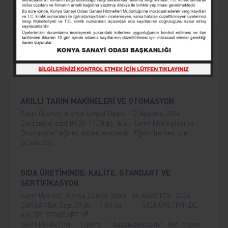
Yaklaşan Etkinlikler
AKILLI TARIM MAKİNELERİ VE OTOMASYON
Sayın Üyemiz, Konya Sanayi Odası, 12 Ağustos 2026
Çarşamba, saat 09.00-17.00’da “Akıllı Tarım Makineleri ve
Otomasyon” eğitimi düzenleyecektir. Eğitim herkes için
ücretsizdir.
GIDA ÜRETİMİNDE: KALİTE, STANDART VE
SERTİFİKASYON
Sayın Üyemiz, Konya Sanayi Odası, 26 AĞUSTOS 2026
ÇARŞAMBA Saat 09:00- 17:00 da " GIDA ÜRETİMİNDE;
KALİTE, STANDART VE
SERTİFİKASYON Eğitimi " düzenleyecektir. Not: Eğitim