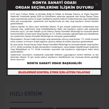
4.SANAYİDE YEŞİL DÖNÜŞÜM &
SÜRDÜRÜLEBİLİRLİK ZİRVESİ
02 - 02 Eylül
Etkinlik Ayrıntıları
3
4
5
6
7
HIZLI ERİŞİM