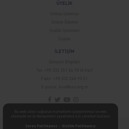
ÜYELİK
Online İşlemler
Online Ödeme
Üyelik İşlemleri
Üyeler
İLETİŞİM
İletişim Bilgileri
Tel:
+90 332 251 06 70 (4 Hat)
Faks:
+90 332 248 93 51
E-posta:
kso@kso.org.tr
Bu web sitesi sağlanan hizmetlerin iyileştirilmesi ve web
sitemizde en iyi deneyimleri yaşamanız için çerezleri kullanır.
Kişisel Verilerin Korunması Hakkında
Çerez Politikamız
Gizlilik Politikamız