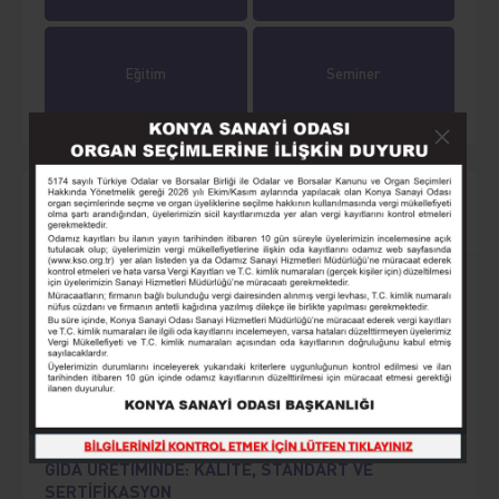
Eğitim
Seminer
Yaklaşan Etkinlikler
AKILLI TARIM MAKİNELERİ VE OTOMASYON
Sayın Üyemiz, Konya Sanayi Odası, 12 Ağustos 2026
Çarşamba, saat 09.00-17.00’da “Akıllı Tarım Makineleri ve
Otomasyon” eğitimi düzenleyecektir. Eğitim herkes için
ücretsizdir.
GIDA ÜRETİMİNDE: KALİTE, STANDART VE
SERTİFİKASYON