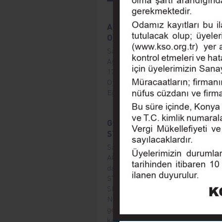
AKILLI TARIM MAKİNELERİ VE
OTOMASYON
Sayın Üyemiz, Konya Sanayi Odası,
Ağustos 2026 Çarşamba, saat 09.0
17.00’da “Akıllı Tarım Makineleri ve
Otomasyon” eğitimi düzenleyecektir
Eğitim herkes için ücretsizdir.
GIDA ÜRETİMİNDE: KALİTE,
STANDART VE SERTİFİKASYO
Sayın Üyemiz, Konya Sanayi Odası,
AĞUSTOS 2026 ÇARŞAMBA Saat 09
da " GIDA ÜRETİMİNDE; KALİT
STANDART VE
SERTİFİKASYON Eğitimi " düzenl
Not: Eğitim 10 kişiyi geçtiği takdirde
gerçekleştirilecektir. Eğitim 10 kişiy
katılımcılara e mail ile bilgi verilecek