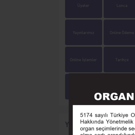
Üyeler
Lonca
Yayınlarımız
Online Ödeme
Online İşlemler
Tarihçe
Eğitim
Seminer
Yaklaşan Etkinlikler