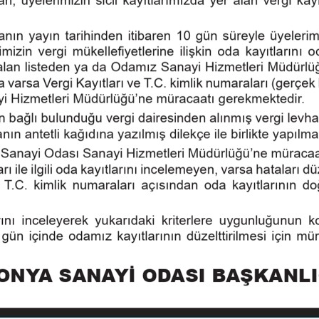
Üretim Fuarı
kapsamında
27 Mart – 1 Nisan 2025
tari
düzenleyecektir.
Fuar ziyaret programı ücreti çift kişilik odada kişi baş
konaklama ile
3025 USD
olacaktır.
 12
0-
Ücrete Dahil Hizmetler:
Ulaşım gidiş dönüş uçak bile
.
Transferler, Rehberlik Hizmeti, Şehir turları, Kapsamlı 
Ücrete Dahil Olmayan Hizmetler:
Yurtdışı harç bedel
Harcamalar, Fuar giriş bileti, Çin vize grup/ticari başvur
N
Katılmak isteyen üyelerimizin aşağıda paylaşılan bağla
 26
:00- 17:00
NOT: 10 kişilik bir grup oluşturulması durumunda p
E,
Son Başvuru Tarihi: 21 Şubat 2025
eyecektir.
İletişim:
i geçtiğinde
tir.