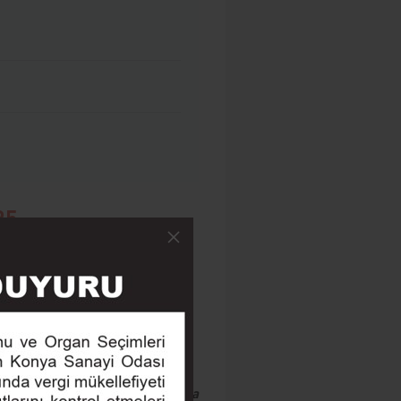
25
retim Fuarı
amı
UM 2025 Uluslararası Mobilya