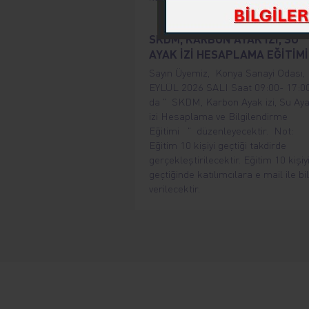
SKDM, KARBON AYAK İZİ, SU
AYAK İZİ HESAPLAMA EĞİTİMİ
Sayın Üyemiz, Konya Sanayi Odası, 
EYLÜL 2026 SALI Saat 09:00- 17:0
da " SKDM, Karbon Ayak izi, Su Ay
izi Hesaplama ve Bilgilendirme
Eğitimi " düzenleyecektir. Not:
Eğitim 10 kişiyi geçtiği takdirde
gerçekleştirilecektir. Eğitim 10 kişiy
geçtiğinde katılımcılara e mail ile bil
verilecektir.