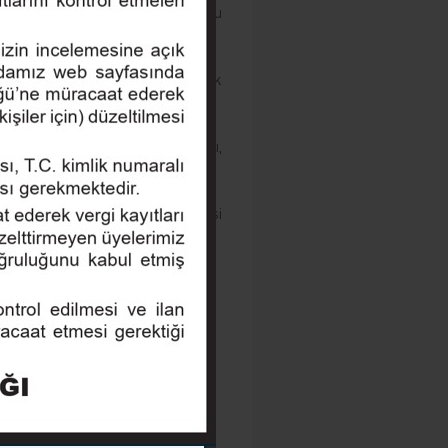
hlerinde bir ziyaret organizasyonu
ı yaklaşık
2750 USD
dur. Tek kişilik
ti, Konaklama 5* oda + kahvaltı,
Seyahat Sağlık Sigortası
i, Öğle ve Akşam yemekleri, Şahsi
u bedeli,
ntıdan başvurmasını rica ederiz.
rogram gerçekleştirilecektir.