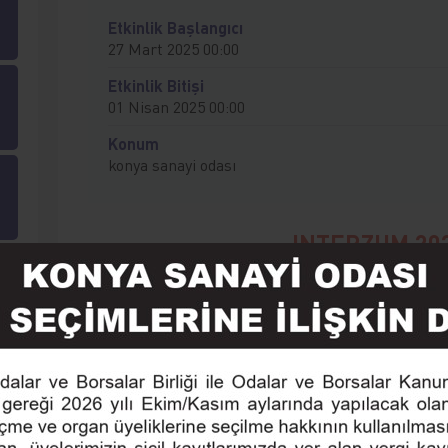
Etkinlik Başlangıcı
27 Mart 2025 00:00
Etkinlik Bitişi
01 Nisan 2025 00:00
Konum
konya sanayi odası
INTERZUM 20
Uluslararası Mobilya Ü
Ziyaret Progr
Sayın Üyemiz,
Odamız, Guangzhou’da gerçekleşecek olan
INTERZ