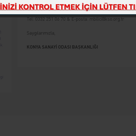
KSO DEİPK Uzman / Mehmet Bilici
Tel: 0332 251 06 70 & E-posta:
mbilici@kso.org.tr
1
Saygılarımızla,
0
ak
KONYA SANAYİ ODASI BAŞKANLIĞI
i
gi