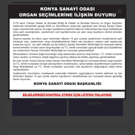
Üyeler
Lonca
Yayınlarımız
Online Ödeme
Online İşlemler
Tarihçe
Eğitim
Seminer