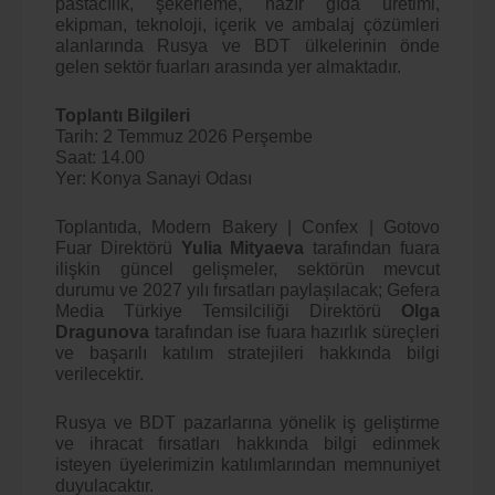
pastacılık, şekerleme, hazır gıda üretimi,
ekipman, teknoloji, içerik ve ambalaj çözümleri
alanlarında Rusya ve BDT ülkelerinin önde
gelen sektör fuarları arasında yer almaktadır.
Toplantı Bilgileri
Tarih: 2 Temmuz 2026 Perşembe
Saat: 14.00
Yer: Konya Sanayi Odası
Toplantıda, Modern Bakery | Confex | Gotovo
Fuar Direktörü
Yulia Mityaeva
tarafından fuara
ilişkin güncel gelişmeler, sektörün mevcut
durumu ve 2027 yılı fırsatları paylaşılacak; Gefera
Media Türkiye Temsilciliği Direktörü
Olga
Dragunova
tarafından ise fuara hazırlık süreçleri
ve başarılı katılım stratejileri hakkında bilgi
verilecektir.
Rusya ve BDT pazarlarına yönelik iş geliştirme
ve ihracat fırsatları hakkında bilgi edinmek
isteyen üyelerimizin katılımlarından memnuniyet
duyulacaktır.