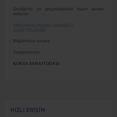
Geçtiğimiz yıl gerçekleştirilen fuarın tanıtım
videosu:
https://www.youtube.com/watch?
v=zSPQ8x14x8M
Bilgilerinize sunarız.
Saygılarımızla,
KONYA SANAYİ ODASI
HIZLI ERİŞİM