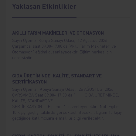
Yaklaşan Etkinlikler
AKILLI TARIM MAKİNELERİ VE OTOMASYON
Sayın Üyemiz, Konya Sanayi Odası, 12 Ağustos 2026
Çarşamba, saat 09.00-17.00’da “Akıllı Tarım Makineleri ve
Otomasyon” eğitimi düzenleyecektir. Eğitim herkes için
ücretsizdir.
GIDA ÜRETİMİNDE: KALİTE, STANDART VE
SERTİFİKASYON
Sayın Üyemiz, Konya Sanayi Odası, 26 AĞUSTOS 2026
ÇARŞAMBA Saat 09:00- 17:00 da " GIDA ÜRETİMİNDE;
KALİTE, STANDART VE
SERTİFİKASYON Eğitimi " düzenleyecektir. Not: Eğitim
10 kişiyi geçtiği takdirde gerçekleştirilecektir. Eğitim 10 kişiyi
geçtiğinde katılımcılara e mail ile bilgi verilecektir.
SKDM, KARBON AYAK İZİ, SU AYAK İZİ HESAPLAMA