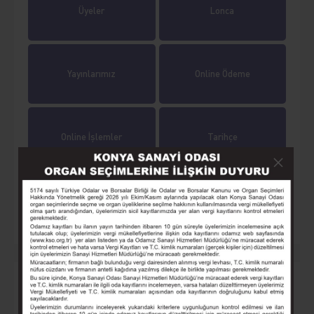
Üyeler
Lonca
Yayınlarımız
Online Ödeme
Online İşlemler
Tarihçe
Eğitim
Seminer
Yaklaşan Etkinlikler