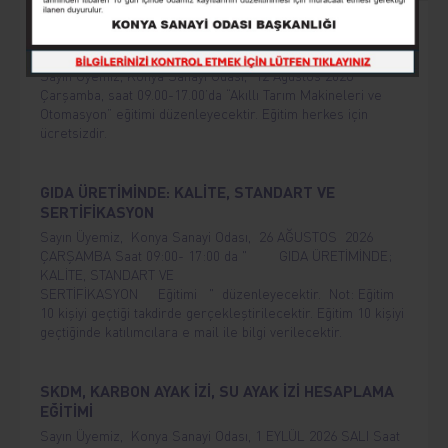
AKILLI TARIM MAKİNELERİ VE OTOMASYON
Sayın Üyemiz, Konya Sanayi Odası, 12 Ağustos 2026
Çarşamba, saat 09.00-17.00’da “Akıllı Tarım Makineleri ve
Otomasyon” eğitimi düzenleyecektir. Eğitim herkes için
ücretsizdir.
GIDA ÜRETİMİNDE: KALİTE, STANDART VE
SERTİFİKASYON
Sayın Üyemiz, Konya Sanayi Odası, 26 AĞUSTOS 2026
ÇARŞAMBA Saat 09:00- 17:00 da " GIDA ÜRETİMİNDE;
KALİTE, STANDART VE
SERTİFİKASYON Eğitimi " düzenleyecektir. Not: Eğitim
10 kişiyi geçtiği takdirde gerçekleştirilecektir. Eğitim 10 kişiyi
geçtiğinde katılımcılara e mail ile bilgi verilecektir.
SKDM, KARBON AYAK İZİ, SU AYAK İZİ HESAPLAMA
EĞİTİMİ
Sayın Üyemiz, Konya Sanayi Odası, 1 EYLÜL 2026 SALI Saat