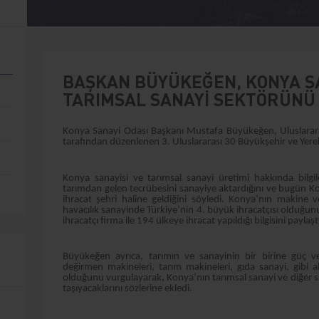
BAŞKAN BÜYÜKEĞEN, KONYA SA
TARIMSAL SANAYİ SEKTÖRÜNÜ
Konya Sanayi Odası Başkanı Mustafa Büyükeğen, Uluslararası
tarafından düzenlenen 3. Uluslararası 30 Büyükşehir ve Yerel 
Konya sanayisi ve tarımsal sanayi üretimi hakkında bilg
tarımdan gelen tecrübesini sanayiye aktardığını ve bugün Ko
ihracat şehri haline geldiğini söyledi. Konya’nın makine
havacılık sanayinde Türkiye’nin 4. büyük ihracatçısı oldu
ihracatçı firma ile 194 ülkeye ihracat yapıldığı bilgisini paylaşt
Büyükeğen ayrıca, tarımın ve sanayinin bir birine güç v
değirmen makineleri, tarım makineleri, gıda sanayi, gibi 
olduğunu vurgulayarak, Konya’nın tarımsal sanayi ve diğer sa
taşıyacaklarını sözlerine ekledi.