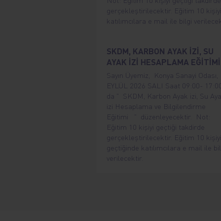
Not: Eğitim 10 kişiyi geçtiği takdirde
gerçekleştirilecektir. Eğitim 10 kişiy
katılımcılara e mail ile bilgi verilecek
SKDM, KARBON AYAK İZİ, SU
AYAK İZİ HESAPLAMA EĞİTİMİ
Sayın Üyemiz, Konya Sanayi Odası, 
EYLÜL 2026 SALI Saat 09:00- 17:0
da " SKDM, Karbon Ayak izi, Su Ay
izi Hesaplama ve Bilgilendirme
Eğitimi " düzenleyecektir. Not:
Eğitim 10 kişiyi geçtiği takdirde
gerçekleştirilecektir. Eğitim 10 kişiy
geçtiğinde katılımcılara e mail ile bil
verilecektir.