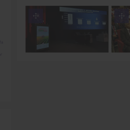
fa
ar