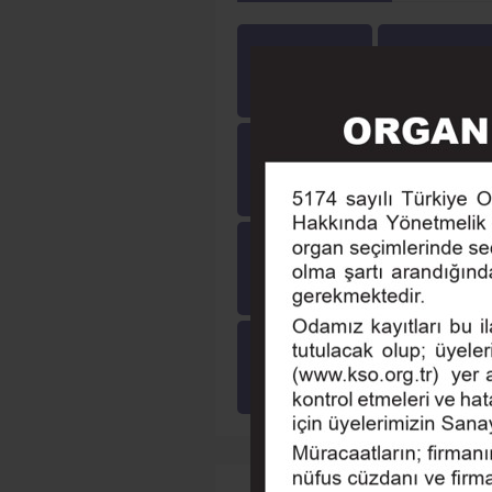
Üyeler
Lonca
Yayınlarımız
Online Ödeme
Online İşlemler
Tarihçe
Eğitim
Seminer