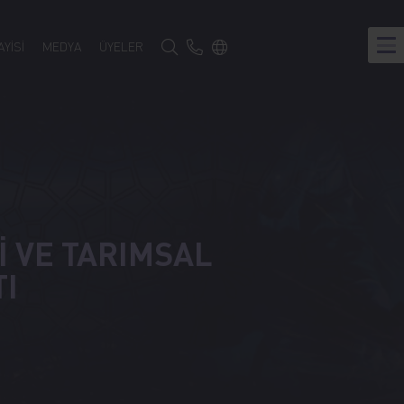
Türkçe
YİSİ
MEDYA
ÜYELER
Google Translate
 VE TARIMSAL
I