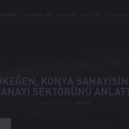
HAKKINDA
KURUMSAL YAPI
BİRİMLER
HİZMETLER
KONYA SANA
KEĞEN, KONYA SANAYİSİNİ
SANAYİ SEKTÖRÜNÜ ANLATT
Anasayfa
Medya
Haberler