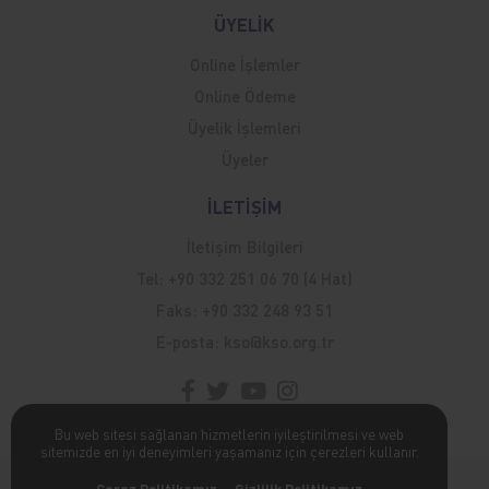
ÜYELİK
Online İşlemler
Online Ödeme
Üyelik İşlemleri
Üyeler
İLETİŞİM
İletişim Bilgileri
Tel:
+90 332 251 06 70 (4 Hat)
Faks:
+90 332 248 93 51
E-posta:
kso@kso.org.tr
Bu web sitesi sağlanan hizmetlerin iyileştirilmesi ve web
sitemizde en iyi deneyimleri yaşamanız için çerezleri kullanır.
Kişisel Verilerin Korunması Hakkında