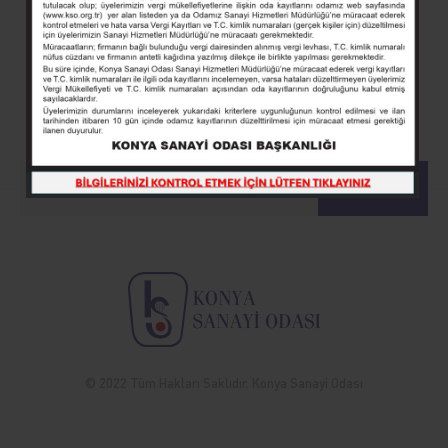
BENİ HABERDAR ET!
Odamız duyurularından haberdar olmak için e-posta
listemize kayıt olun.
KAYIT OL
© 2022 Tüm Hakları Saklıdır. Konya Sanayi Odası