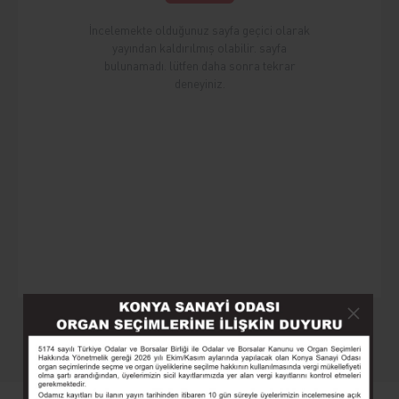
İncelemekte olduğunuz sayfa geçici olarak
yayından kaldırılmış olabilir. sayfa
bulunamadı. lütfen daha sonra tekrar
deneyiniz.